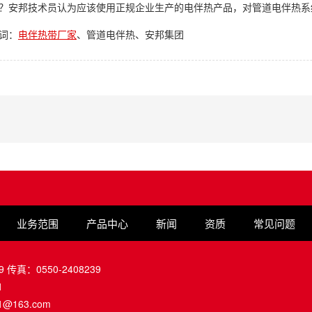
？安邦技术员认为应该使用正规企业生产的电伴热产品，对管道电伴热系
词：
电伴热带厂家
、管道电伴热、安邦集团
业务范围
产品中心
新闻
资质
常见问题
9 传真：0550-2408239
1
1@163.com