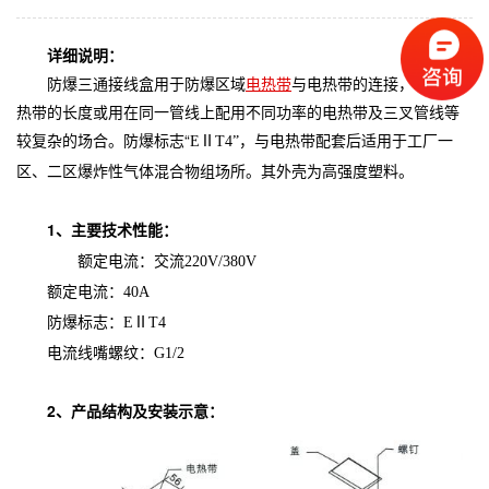
详细说明：
防爆三通接线盒用于防爆区域
电热带
与电热带的连接，增加电
热带的长度或用在同一管线上配用不同功率的电热带及三叉管线等
较复杂的场合。防爆标志“
E
Ⅱ
T4
”，与电热带配套后适用于工厂一
区、二区爆炸性气体混合物组场所。其外壳为高强度塑料。
1
、主要技术性能：
额定电流：交流
220V/380V
额定电流：
40A
防爆标志：
E
Ⅱ
T4
电流线嘴螺纹：
G1/2
2
、产品结构及安装示意：