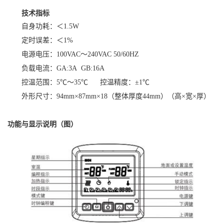
技术指标
自身功耗：＜
1.5W
定时误差：＜
1%
电源电压：
100VAC
～
240VAC 50/60HZ
负载电流：
GA:3A GB:16A
控温范围：
5
℃～
35
℃
控温精度：±
1
℃
外形尺寸：
94mm
×
87mm
×
18
（整体厚度
44mm
）（高×宽×厚）
功能与显示说明（图）