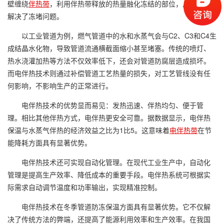
壁缠绕
伴热带
，利用伴热带释放的热量融化冻结的部位，从根本上
解决了冻堵问题。
以工业管道为例，燃气管道中的水和水蒸气会与C2、C3和C4生
成结晶水化物，导致管道流通横截面缩小甚至堵塞。传统的喷灯、
热水浇灌加热等方法不仅效率低下，还会对管道防腐层造成损坏。
而电伴热技术则通过补偿管道工艺热量的损失，对工艺管线没有任
何影响，不影响生产的正常进行。
电伴热技术的优势显而易见：发热迅速、伴热均匀、便于管
理。相比其他伴热方式，电伴热更安全可靠。据数据显示，电伴热
保温与水蒸气伴热的经济效益之比为1比5。这意味着
电伴热带
在节
能降耗方面具有显著优势。
电伴热技术还可实现自动化管理。在现代工业生产中，自动化
管理是提高生产效率、降低成本的重要手段。电伴热系统可根据实
际需求自动调节温度和功率输出，实现精准控制。
电伴热技术在冬季管道防冻保温方面具有显著优势。它不仅解
决了传统方法的弊端，还提高了能源利用效率和生产效率。在我国