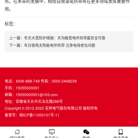
务。在未来的发展中，相信自限温电热带将在更多领域发挥重要作
用。
标签：
上一篇：冬天大雪防护措施：天沟融雪电伴热带最安全可靠
下一篇：冬日使用太阳能电伴热带 注意电线老化问题
电话：4006-888-749 传真：0550-2408239
手机：15055000001
邮箱：15055000001@163.com
地址：安徽省天长市天冶北路288号
Copyright © 2012-2025 安邦电气股份有限公司 版权所有
备案号：
皖ICP备11000101号-11
网站首页
产品中心
新闻
电话咨询