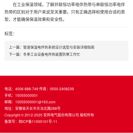
在工业保温领域，了解并联恒功率电伴热带与串联恒功率电伴
热带的区别对于用户来说至关重要。只有正确选择和使用合适的类
型，才能确保保温效果和安全性。
标签：
上一篇：管道保温电伴热系统设计选型与安装详细指南
下一篇：冬季工业设备电伴热装置防寒工作忙
电话：4006-888-749 传真：0550-2408239
手机：15055000001
邮箱：15055000001@163.com
地址：安徽省天长市天冶北路288号
Copyright © 2012-2025 安邦电气股份有限公司 版权所有
备案号：
皖ICP备11000101号-11