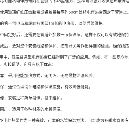
敷时尽可能将电伴热带附在管道的下45度侧方，这样可以更好地保证热量传
装时使用玻璃纤维压敏胶带或铝胶带每隔约50cm处将电伴热带固定于管道上
线路的第一供电点和尾端各预留1m长的电热带，以便后续维护。
伴热带固定好后，还需要在管道外加敷一层保温层。这样不仅可以有效地保
装完成后，要对整个安装线路和保护、控制开关等作出详细的检验，确保线
用中，低温普通型电伴热带已经得到了广泛的应用。例如，在一些寒冷地
。实践证明，它具有以下优点：
全可靠：采用电能加热方式，无明火、无易燃物泄漏风险。
能环保：通过合理设计电路和保温措施，有效降低能耗。
作简便：安装过程简单易懂，易于维护。
用范围广：适用于各种材质的水管保温。
型电伴热带作为一种高效、可靠的水管保温方法，已经成为冬季水管防冻