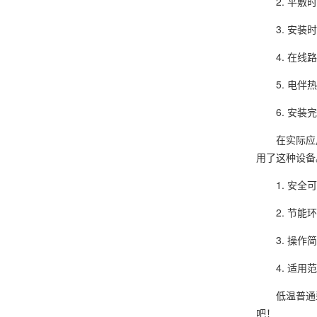
2. 平
3. 安
4. 在
5. 电
6. 安
在实际应
用了这种设备
1. 安
2. 节
3. 操
4. 适
低温普通
吧！