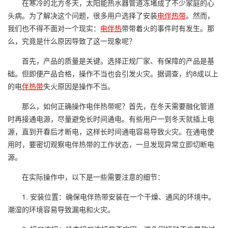
在寒冷的北方冬天，太阳能热水器管道冻堵成了不少家庭的心
头病。为了解决这个问题，很多用户选择了安装
电伴热带
。然而，
我们也不得不面对一个现实：
电伴热
带带着火的事件时有发生。那
么，究竟是什么原因导致了这一现象呢？
首先，产品的质量是关键。选择正规厂家、有保障的产品是基
础。但即便产品合格，操作不当也会引发火灾。据调查，约8成以上
的电
伴热带
失火原因是操作不当。
那么，如何正确操作电伴热带呢？首先，在冬天需要融化管道
时再接通电源，尽量避免长时间通电。有些用户一到冬天就插上电
源，直到开春后才断电，这样长时间通电容易导致火灾。在通电使
用时，要密切观察电伴热带的工作状态，一旦发现异常立即切断电
源。
在实际操作中，以下是一些需要注意的细节：
1. 安装位置：确保电伴热带安装在一个干燥、通风的环境中。
潮湿的环境容易导致漏电和火灾。