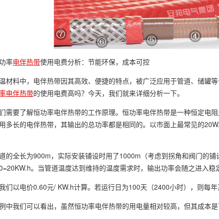
功率
电伴热带
使用电费分析：节能环保，成本可控
温材料中，电伴热带因其高效、便捷的特点，被广泛应用于管道、储罐等
率电伴热带
的使用电费高吗？今天，我们就来详细分析一下。
们需要了解恒功率电伴热带的工作原理。恒功率电伴热带是一种恒定电阻
用多长的电伴热带，其输出的总功率都是相同的。以市面上最常见的20W
道的全长为900m，实际安装铺设时用了1000m（考虑到拐角和阀门的
/1000=20KW.h。当管道温度达到维持的温度需求时，输出功率会随之进入
们以电价0.60元/ KW.h计算。若运行日为100天（2400小时），则每年正
例中我们可以看出，虽然恒功率电伴热带的用电量相对较高，但其成本是