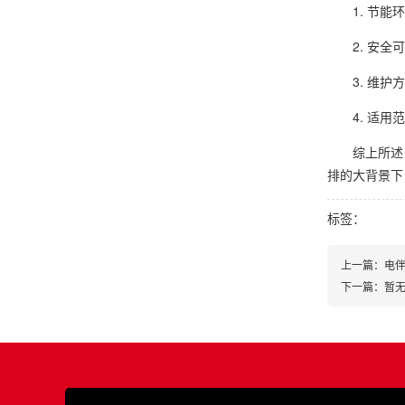
1. 节
2. 安
3. 维
4. 适
综上所述
排的大背景下
标签：
上一篇：电
下一篇：暂