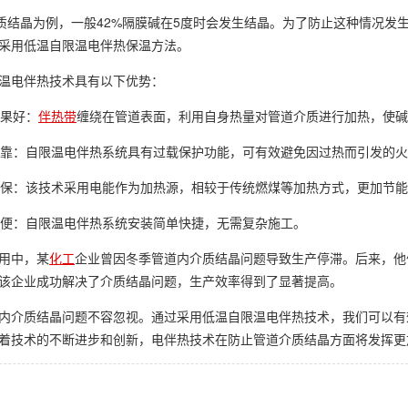
介质结晶为例，一般42%隔膜碱在5度时会发生结晶。为了防止这种情况
采用低温自限温电伴热保温方法。
温电伴热技术具有以下优势：
效果好：
伴热带
缠绕在管道表面，利用自身热量对管道介质进行加热，使碱
全可靠：自限温电伴热系统具有过载保护功能，可有效避免因过热而引发的
能环保：该技术采用电能作为加热源，相较于传统燃煤等加热方式，更加节
装方便：自限温电伴热系统安装简单快捷，无需复杂施工。
用中，某
化工
企业曾因冬季管道内介质结晶问题导致生产停滞。后来，他
该企业成功解决了介质结晶问题，生产效率得到了显著提高。
内介质结晶问题不容忽视。通过采用低温自限温电伴热技术，我们可以有
着技术的不断进步和创新，电伴热技术在防止管道介质结晶方面将发挥更