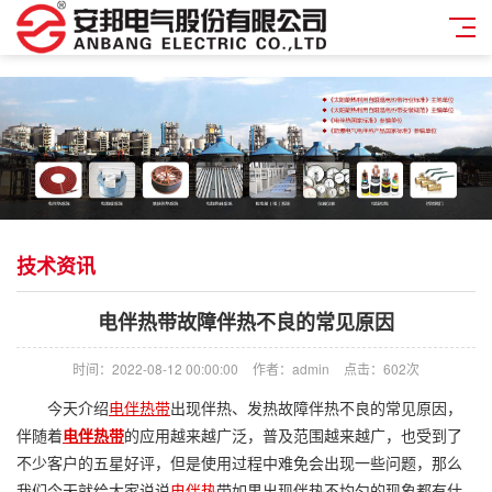
技术资讯
电伴热带故障伴热不良的常见原因
时间：2022-08-12 00:00:00
作者：admin
点击：
602次
今天介绍
电伴热带
出现伴热、发热故障伴热不良的常见原因，
伴随着
电伴热带
的应用越来越广泛，普及范围越来越广，也受到了
不少客户的五星好评，但是使用过程中难免会出现一些问题，那么
我们今天就给大家说说
电伴热
带如果出现伴热不均匀的现象都有什