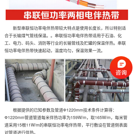
新型串联恒功率电伴热带较大特点是使用长度长，所以特别适
合于长输煤气管线保温。。串联恒功率电伴热带适用于石油、化
工、电力、码头、消防等行业的长输管线及贮罐的保温伴热。串联
恒功率电伴热带快速起动，温度均匀，保温效果一流。
根据提供的已知参数及管道Ф1220mm技术条件计算得：
Ф1220mm管道管道每米伴热功率为159W/m，取165W/m，每米管
道采用15根11W/m的串联恒功率电伴热带，平行敷设在管道侧表面
对管道进行伴热。