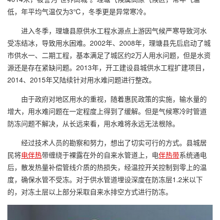
低，年平均气温仅为3℃，冬季更是异常寒冷。
进入冬季，理塘县原供水工程水源点上游因气候严寒导致河水
受冻结冰，导致用水困难。2002年、2008年，理塘县先后启动了城
市供水一、二期工程，基本满足了城区约2万人用水问题，但是水资
源还是存在紧缺问题。2013年，开工建设县城供水工程扩建项目，
2014、2015年又陆续针对用水难问题进行整改。
由于政府对地区用水的重视，随着惠民政策的实施，输水量的
增大，用水难问题在一定程度上得到了缓解。但是气候寒冷时管道
防冻问题不解决，从长远来看，用水难将永远无法根除。
经过技术人员的勘察和努力，想出了切实可行的方式。县城居
民将
电伴热
带缠绕于裸露在外的自来水管道上，电
伴热带
系统通电
后，散发热量补偿管线介质的热损失，经温控开关控制到零上的温
度，确保水管不受冻。对于供水管道埋设深度在防冻层1.2米以下
的，对冻土层以上部分采取自来水排空方式进行防冻。