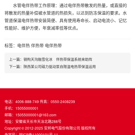
水管电伴热带工作原理：通过电伴热带散发的热量，或直接的
将散发的热量补偿被水管道的热损失，以达到防冻保温的要求。水
管道保温电伴热带安装简便、具有使用寿命长、启动电流小、记忆
性能好、维护方便，年衰减率低等优点。
标签：
电伴热
伴热带
电伴热带
上一篇：钢构天沟融雪化冰 伴热带保温系统来助阵
下一篇：陕西某公司磁力驱动泵自限温电热带保温运用
电话：4006-888-749 传真：0550-2408239
手机：15055000001
邮箱：15055000001@163.com
地址：安徽省天长市天冶北路288号
Copyright © 2012-2025 安邦电气股份有限公司 版权所有
备案号：
皖ICP备11000101号-11