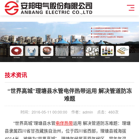
技术资讯
“世界高城”理塘县水管电伴热带运用 解决管道防冻
难题
时间：2016-05-11 00:00:00
作者：admin
点击：
460次
“世界高城”理塘县水管
电伴热带
运用 解决管道防冻难题：
理塘
县隶属四川省甘孜藏族自治州，位于四川省西部，理塘县城海拔
4014米，被誉为“世界高城”。理塘气候属高原气候
区，常年气温