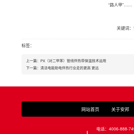
“路人甲”……
关键词：
标签：
上一篇：PX（对二甲苯）管线伴热带保温技术运用
下一篇：清洁电能助电伴热行业走的更高 更远
网站首页
关于安邦
电话：4006-888-74