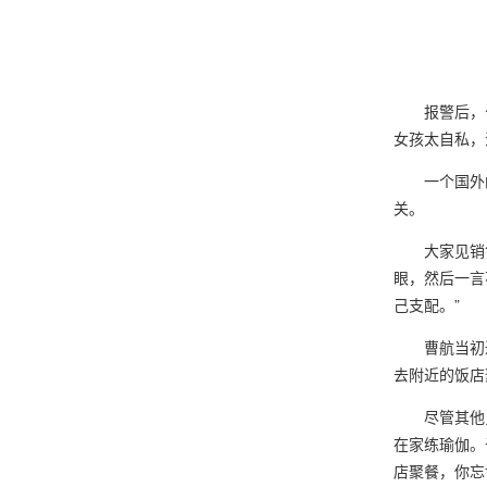
报警后，
女孩太自私，
一个国外
关。
大家见销
眼，然后一言
己支配。”
曹航当初
去附近的饭店
尽管其他
在家练瑜伽。
店聚餐，你忘