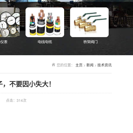
您的位置：
主页
>
新闻
>
技术资讯
子，不要因小失大！
点击：
314次
。