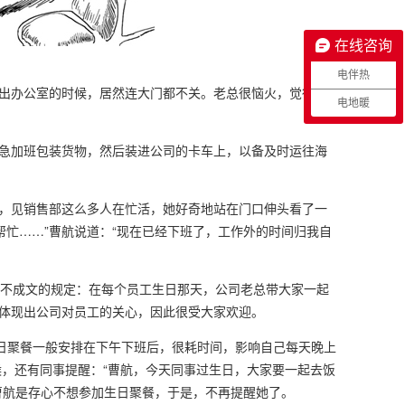
在线咨询
电伴热
出办公室的时候，居然连大门都不关。老总很恼火，觉得这个
电地暖
急加班包装货物，然后装进公司的卡车上，以备及时运往海
，见销售部这么多人在忙活，她好奇地站在门口伸头看了一
帮忙……”曹航说道：“现在已经下班了，工作外的时间归我自
不成文的规定：在每个员工生日那天，公司老总带大家一起
体现出公司对员工的关心，因此很受大家欢迎。
生日聚餐一般安排在下午下班后，很耗时间，影响自己每天晚上
候，还有同事提醒：“曹航，今天同事过生日，大家要一起去饭
白曹航是存心不想参加生日聚餐，于是，不再提醒她了。