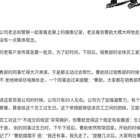
公司老总和警察一起查看走廊上的摄像记录，老总看到曹航大模大样地走
没有一点集体观念。
的老客户发传真急要一批货，为了赶时间，下班后，销售部的全体员工紧
售部的同事忙得大汗淋漓，于是都主动过去帮忙。曹航经过销售部的时候
不 发地继续往电梯处走，一个同事追过来提醒：“曹航，大家都在销售部
进这家贸易公司的时候，公司只有
20
人左右。公司为了加强凝聚力，有个
聚餐，算是给这个员工过生日。这个举措能够促进员工之间的团结，又能
员工对这个“不成文的规定”非常拥护，但曹航觉得这个规定有些霸道：
于是， 别的同事过生日时，下午下班后，曹航依然照常回家。开始的时
记了？”曹航摆摆手 道：“我还有事，我先走了。”提醒几次后，大家明