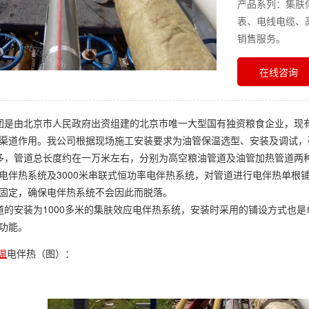
产品系列：集肤
表、电线电缆、
销售服务。
在线咨询
是由北京市人民政府出资组建的北京市唯一大型国有独资粮食企业，现有
渠道作用。我公司根据现场施工安装要求为油管保温选型、安装及调试，
，管道总长度约在一万米左右，分别为高空粮油管道及油管加热管道两种，
电伴热系统及3000米串联式恒功率电伴热系统，对管道进行电伴热单根
固定，确保电伴热系统不会因此而脱落。
的安装为1000多米的集肤效应电伴热系统，安装时采用的铺设方式也
功能。
温
电伴热（图）：