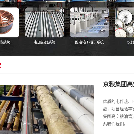
统
京粮集团高
优质的电伴热、
载，项目经验丰
集团高空粮油管
系我们我们。